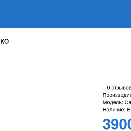
шко
0 отзыво
Производит
Модель:
Са
Наличие:
Ес
390