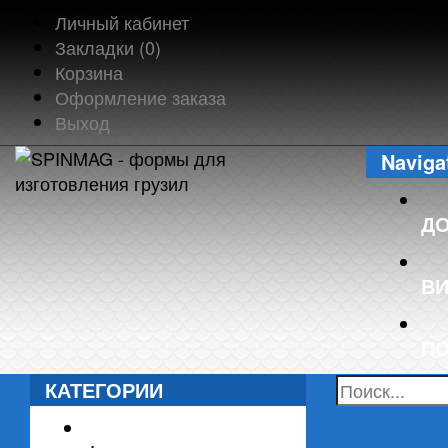
Личный кабинет
Закладки (0)
Корзина
Оформление заказа
Выход
Naviga
Д
В
П
КАТЕГОРИИ