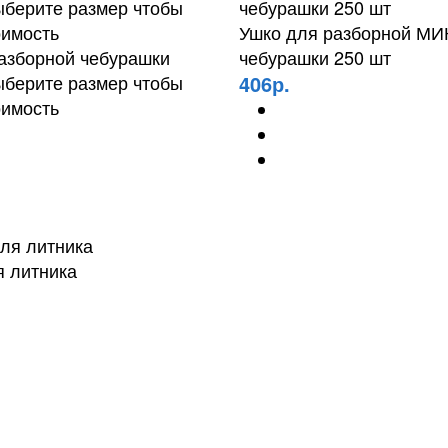
Ушко для разборной М
азборной чебурашки
чебурашки 250 шт
ыберите размер чтобы
406р.
оимость
я литника