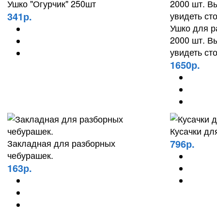
Ушко "Огурчик" 250шт
341р.
Ушко для р
2000 шт. В
увидеть ст
1650р.
Кусачки дл
Закладная для разборных
796р.
чебурашек.
163р.