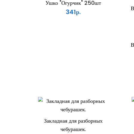
Ушко "Огурчик" 250шт
341р.
В
Закладная для разборных
чебурашек.