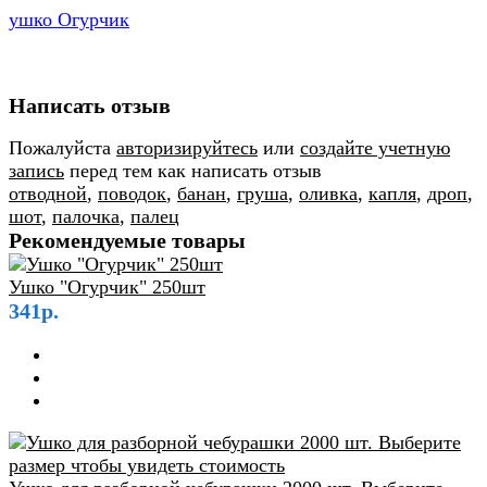
ушко Огурчик
Написать отзыв
Пожалуйста
авторизируйтесь
или
создайте учетную
запись
перед тем как написать отзыв
отводной
,
поводок
,
банан
,
груша
,
оливка
,
капля
,
дроп
,
шот
,
палочка
,
палец
Рекомендуемые товары
Ушко "Огурчик" 250шт
341р.