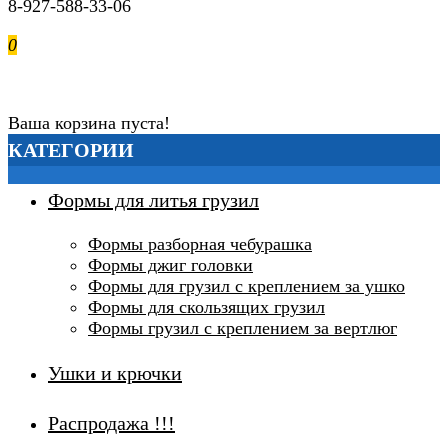
8-927-588-33-06
0
0р.
Ваша корзина пуста!
КАТЕГОРИИ
Формы для литья грузил
Формы разборная чебурашка
Формы джиг головки
Формы для грузил с креплением за ушко
Формы для скользящих грузил
Формы грузил с креплением за вертлюг
Ушки и крючки
Распродажа !!!