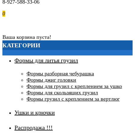
8-927-588-33-06
0
0р.
Ваша корзина пуста!
КАТЕГОРИИ
Формы для литья грузил
Формы разборная чебурашка
Формы джиг головки
Формы для грузил с креплением за ушко
Формы для скользящих грузил
Формы грузил с креплением за вертлюг
Ушки и крючки
Распродажа !!!